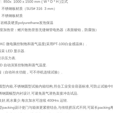
寸
:
85
0x
10
00 x
1
5
00
m
m ( W * D * H )
立式
:
不锈钢板材质
（SUS# 316 3
mm
）
:
不锈钢板材质
：岩棉及硬质
polyurethane
发泡保温
室加热管：鳍片散热管形无缝钢管电热器（表面镀铂，防腐蚀）
:
RKC
微电脑控制饱和蒸气温度
(采用PT-100白金感温体）.
器采
LED
显示器
.
显示压力表
.
.D
自动演算控制饱和蒸气温度
.
阀
（自动补水功能，可不停机连续试验）
.
圆型内箱
,
不锈钢圆型试验内箱结构
,
符合工业安全容器标准
,
可防止试验中
锈钢圆幅型内衬设计
,
可避免蒸气潜热直接冲击试品
.
良好
,
耗水量少
,
每次加水可连续
400Hrs
运转
.
型
packing
设计使门与箱体更紧密结合
,
与传统挤压式不同
,
可延长
packing