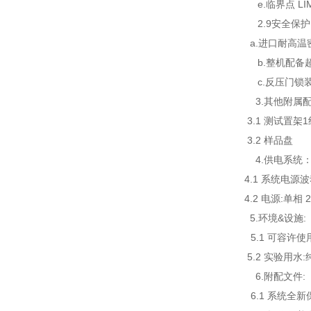
e.
临界点
LI
2.9安全保护
a.进口耐高温密封
b.整机配备超
c.反压门锁装
3.
其他附属
3.1
测试置架
1
3.2
样品盘
4.
供电系统
4.1
系统电源波
4.2
电源
:
单相
2
5.
环境
&
设施
:
5.1
可容许使
5.2
实验用水
:
6.
附配文件
:
6.1
系统全新