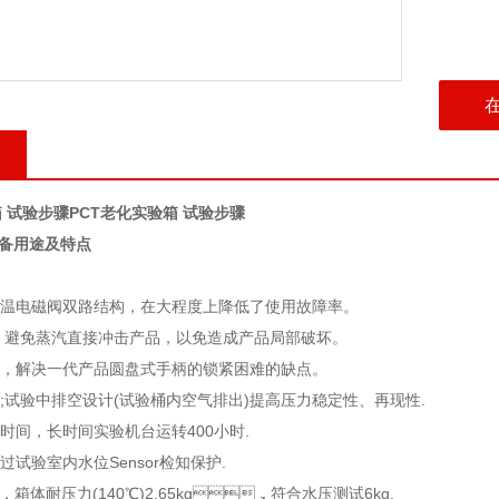
箱 试验步骤
PCT老化实验箱 试验步骤
备用途及特点
电磁阀双路结构，在大程度上降低了使用故障率。
，避免蒸汽直接冲击产品，以免造成产品局部破坏。
，解决一代产品圆盘式手柄的锁紧困难的缺点。
;
试验中排空
设计
(
试验桶内空气排出
)
提高压力稳定性、再现性
.
时间，长时间实验机台运转
400
小时
.
透过
试验室内
水位
Sensor
检知保护
.
，箱体耐压力
(140℃)2.65kg
，符合水压测试
6kg.