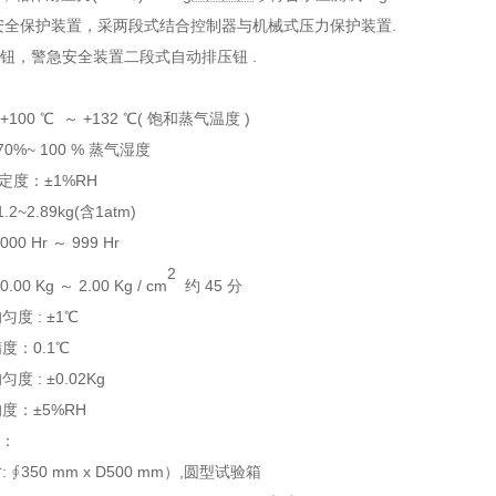
全保护装置，采两段式结合控制器与机械式压力保护装置
.
钮，警急安全装置二段式自动排压钮
.
 +100
℃
～
+
132
℃
(
饱和蒸气温度
)
70%~
100 %
蒸气湿度
定度
：±1%RH
1.2~2.89kg(
含
1atm)
 000 Hr
～
999 Hr
2
 0.00 Kg
～
2
.0
0
Kg / cm
约
45
分
均匀度
:
±
1
℃
：0.1℃
均匀度
:
±0.02
Kg
：±5%RH
：
寸
:
∮
3
5
0
m
m x
D
50
0
m
m
）
,
圆型试验箱