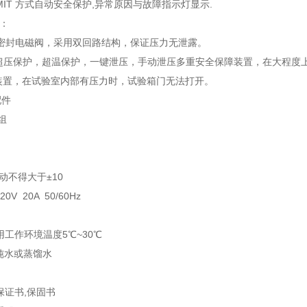
MIT
方式自动安全保护
,
异常原因与故障指示灯显示
.
：
电磁阀，采用双回路结构，保证压力无泄露。
压保护，超温保护，一键泄压，手动泄压多重安全保障装置，在大
置，在试验室内部有压力时，试验箱门无法打开。
配件
组
：
动不得大于±
10
20V 20A 50/60Hz
用工作环境温度
5
℃
~30
℃
纯水
或蒸馏水
保证书
,
保固书