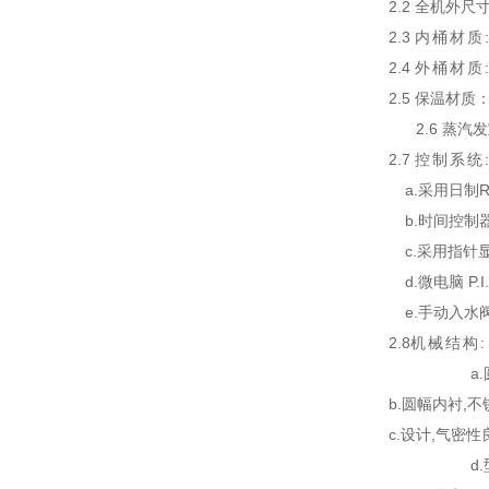
2.2
全机外尺
2.3
内桶材质
2.4
外桶材质
2.
5
保温材质
2.6
蒸汽发
2.
7
控制系统
a.
采用日制
b.
时间控制
c.
采用指针
d.
微电脑
P.I
e.
手动入水
2.
8
机械结构
:
a.
b.
圆幅内衬
,
不
c.
设计
,
气密性
d.